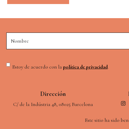
A
l
t
e
Alternative:
r
n
a
Estoy de acuerdo con la
política de privacidad
.
t
i
v
e
Dirección
:
C/ de la Indústria 48, 08025 Barcelona
Este sitio ha sido be