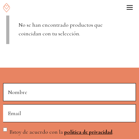
Saltar
Inicio
/
Reservas
/ Servicios
M
al
contenido
No se han encontrado productos que
coincidan con tu selección.
Alternative:
Estoy de acuerdo con la
política de privacidad
.